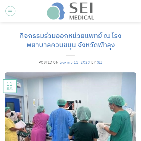
ข้าม
ไป
ยัง
เนื้อหา
กิจกรรมร่วมออกหน่วยแพทย์ ณ โรง
พยาบาลควนขนุน จังหวัดพัทลุง
POSTED ON
สิงหาคม 11, 2023
BY
SEI
11
ส.ค.