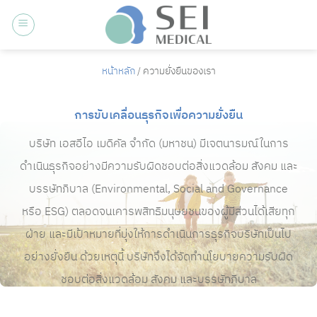
ข้าม
ไป
ยัง
เนื้อหา
หน้าหลัก
/ ความยั่งยืนของเรา
การขับเคลื่อนธุรกิจเพื่อความยั่งยืน
บริษัท เอสอีไอ เมดิคัล จำกัด (มหาชน) มีเจตนารมณ์ในการ
ดำเนินธุรกิจอย่างมีความรับผิดชอบต่อสิ่งแวดล้อม สังคม และ
บรรษัทภิบาล (Environmental, Social and Governance
หรือ ESG) ตลอดจนเคารพสิทธิมนุษยชนของผู้มีส่วนได้เสียทุก
ฝ่าย และมีเป้าหมายที่มุ่งให้การดำเนินการธุรกิจบริษัทเป็นไป
อย่างยั่งยืน ด้วยเหตุนี้ บริษัทจึงได้จัดทำนโยบายความรับผิด
ชอบต่อสิ่งแวดล้อม สังคม และบรรษัทภิบาล