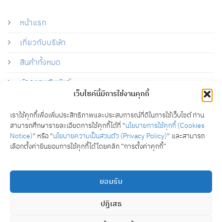
หน้าแรก
เกี่ยวกับบริษัท
สินค้าทั้งหมด
นักลงทุนสัมพันธ์
เว็บไซค์นี้มีการใช้งานคุกกี้
ความยั่งยืน
เราใช้คุกกี้เพื่อเพิ่มประสิทธิภาพและประสบการณ์ที่ดีในการใช้เว็บไซต์ ท่าน
ร่วมงานกับเรา
สามารถศึกษารายละเอียดการใช้คุกกี้ได้ที่ "
นโยบายการใช้คุกกี้ (Cookies
Notice)
" หรือ "
นโยบายความเป็นส่วนตัว (Privacy Policy)
" และสามารถ
ข่าวสารและกิจกรรม
เลือกตั้งค่ายินยอมการใช้คุกกี้ได้โดยคลิก “การตั้งค่าคุกกี้”
ติดต่อเรา
ยอมรับ
ปฏิเสธ
Copyright 2026 © SEI Medical Designed and Developed by
CJ Soft