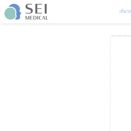
ข้าม
ไป
เกี่ยว
ยัง
เนื้อหา