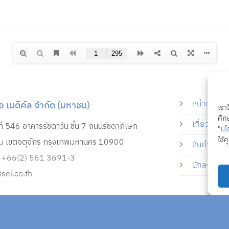
หน้าแรก
ไอ เมดิคัล จำกัด (มหาชน)
เรา
ศึกษ
เกี่ยวกับบร
ที่ 546 อาคารรัชดาวัน ชั้น 7 ถนนรัชดาภิเษก
"
นโ
ใช้ค
ม เขตจตุจักร กรุงเทพมหานคร 10900
สินค้าทั้งห
+66(2) 561 3691-3
นักลงทุนสัม
sei.co.th
opyright 2026 © SEI Medical Designed and Developed by
CJ Soft Co., Lt