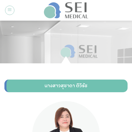
ข้าม
ไป
ยัง
เนื้อหา
นางสาวสุชาดา ติวิรัช